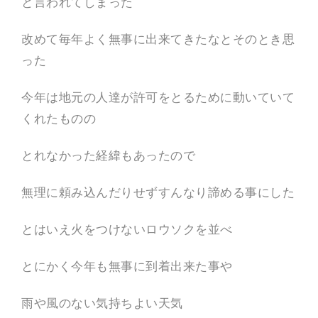
と言われてしまった
作
の
他
改めて毎年よく無事に出来てきたなとそのとき思
、
平
った
和
活
動
、
今年は地元の人達が許可をとるために動いていて
被
くれたものの
災
地
支
援
とれなかった経緯もあったので
、
防
災
無理に頼み込んだりせずすんなり諦める事にした
活
動
を
とはいえ火をつけないロウソクを並べ
行
っ
て
とにかく今年も無事に到着出来た事や
い
ま
す
。
雨や風のない気持ちよい天気