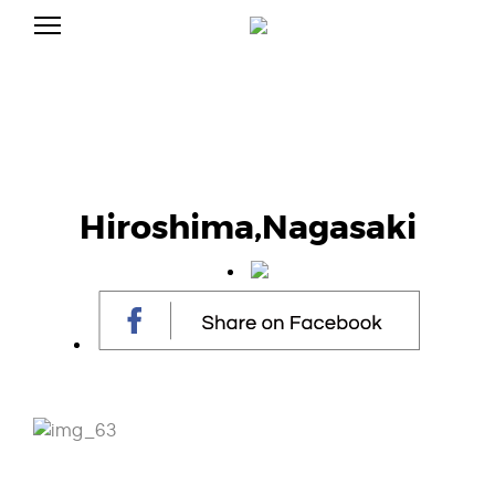
S
k
ア
C
i
ー
p
テ
t
A
ィ
o
ス
ト
c
N
/
o
デ
n
ィ
D
t
レ
Hiroshima,Nagasaki
e
ク
n
タ
L
ー
t
C
A
E
N
D
J
L
E
J
U
U
N
E
N
の
公
式