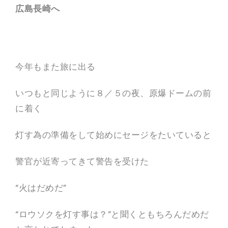
E
サ
広島長崎へ
イ
ト
。
空
間
演
出
今年もまた旅に出る
、
フ
ェ
いつもと同じように８／５の夜、原爆ドームの前
ス
テ
に着く
ィ
バ
ル
制
灯す為の準備をして始めにセージをたいていると
作
、
キ
警官が近寄ってきて警告を受けた
ャ
ン
ド
“火はだめだ”
ル
ナ
イ
“ロウソクを灯す事は？”と聞くともちろんだめだ
ト
制