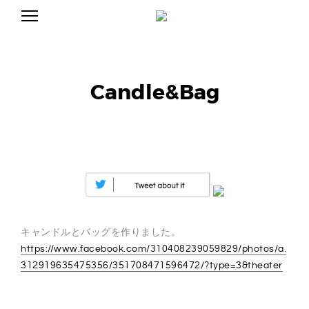
S
k
ア
C
i
ー
p
テ
t
A
ィ
o
ス
ト
c
Candle&Bag
N
/
o
デ
n
ィ
D
t
レ
e
ク
n
タ
L
ー
t
C
A
E
N
D
J
L
E
キャンドルとバッグを作りました。
J
U
U
https://www.facebook.com/310408239059829/photos/a.
N
312919635475356/351708471596472/?type=3&theater
E
N
の
公
式