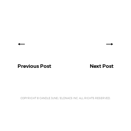
E
サ
イ
ト
。
空
間
演
出
、
フ
ェ
ス
テ
ィ
Previous Post
Next Post
バ
ル
制
作
、
キ
ャ
COPYRIGHT © CANDLE JUNE / ELDNACS INC. ALL RIGHTS RESERVED.
ン
ド
ル
ナ
イ
ト
制