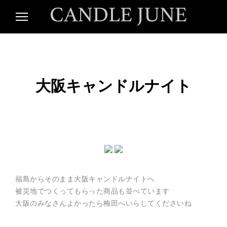
S
k
i
ア
C
p
ー
t
テ
o
ィ
A
c
ス
ト
o
N
/
大阪キャンドルナイト
n
デ
t
ィ
e
D
レ
n
ク
タ
t
L
ー
C
A
E
N
D
L
J
E
福島からそのまま大阪キャンドルナイトへ
J
U
被災地でつくってもらった商品も並べています
U
N
大阪のみなさんよかったら梅田へいらしてくださいね
E
N
の
公