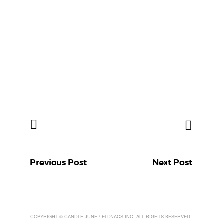
制
作
の
他
、
平
和
活
動
、
被
災
地
支
援
、
防
災
活
動
Previous Post
Next Post
を
行
っ
て
い
ま
す
COPYRIGHT © CANDLE JUNE / ELDNACS INC. ALL RIGHTS RESERVED.
。