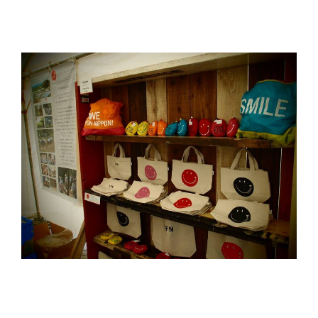
式
E
サ
イ
ト
。
空
間
演
出
、
フ
ェ
ス
テ
ィ
バ
ル
制
作
、
キ
ャ
ン
ド
ル
ナ
イ
ト