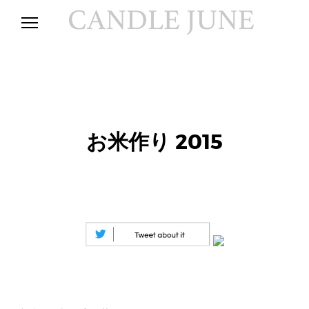
S
k
i
ア
C
p
ー
t
テ
o
A
ィ
c
ス
o
ト
N
/
n
デ
t
ィ
お米作り 2015
e
D
レ
n
ク
t
タ
L
ー
C
A
E
N
D
J
L
E
J
U
U
N
E
N
の
公