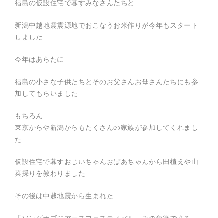
福島の仮設住宅で暮すみなさんたちと
式
E
サ
イ
新潟中越地震震源地でおこなうお米作りが今年もスタート
ト
。
しました
空
間
今年はあらたに
演
出
、
福島の小さな子供たちとそのお父さんお母さんたちにも参
フ
ェ
加してもらいました
ス
テ
ィ
もちろん
バ
東京からや新潟からもたくさんの家族が参加してくれまし
ル
制
た
作
、
キ
仮設住宅で暮すおじいちゃんおばあちゃんから田植えや山
ャ
菜採りを教わりました
ン
ド
ル
その後は中越地震から生まれた
ナ
イ
ト