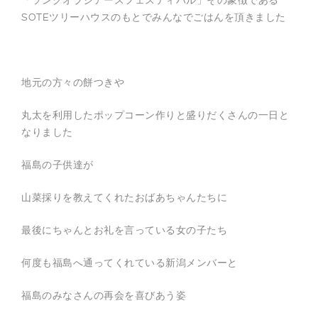
「ソングオブジアースフェスティバル」その象徴である
制
SOTEツリーハウスのもとでみんなでごはんを頂きました
作
の
他
、
平
和
地元の方々の餅つきや
活
動
、
丸太を利用したポップコーン作りと盛りだくさんの一日と
被
なりました
災
地
支
福島の子供達が
援
、
防
山菜採りを教えてくれたおばあちゃんたちに
災
活
動
最後にちゃんとお礼を言っている女の子たち
を
行
っ
何度も福島へ通ってくれている新潟メンバーと
て
い
ま
福島のみなさんの再会を喜びあう姿
す
。