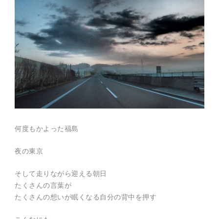
E
サ
イ
ト
。
空
間
演
出
、
フ
ェ
ス
テ
ィ
バ
ル
何度もかよった福島
制
作
、
夜の東京
キ
ャ
ン
そして走りながら迎える朝日
ド
ル
たくさんの言葉が
ナ
たくさんの想いが眠くなる自分の背中を押す
イ
ト
制