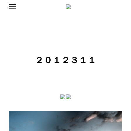
S
k
ア
C
i
ー
p
テ
ィ
A
t
ス
o
ト
N
c
/
デ
o
ィ
n
D
レ
２０１２３１１
t
ク
タ
e
L
ー
n
C
t
A
E
N
D
L
J
E
J
U
U
N
E
N
の
公
式