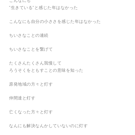
こんなにも
作
”生きている”と感じた年はなかった
の
他
、
こんなにも自分の小ささを感じた年はなかった
平
和
活
ちいさなことの連続
動
、
被
ちいさなことを繋げて
災
地
支
たくさんたくさん我慢して
援
ろうそくをともすことの意味を知った
、
防
災
原発地域の方々と灯す
活
動
を
仲間達と灯す
行
っ
て
亡くなった方々と灯す
い
ま
す
なんにも解決なんかしていないのに灯す
。