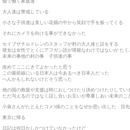
畑で働く家族達
大人達は警戒している
小さな子供達は美しい花畑の中から笑顔で手を振ってくる
それにカメラを向ける事ができなかった
セイブザチルドレンのスタッフが村の大人達と話をする
彼女は女性でとくにアフガン語が堪能なわけではないが たく
未来の事他の村の事 子供達の事
改めてここにきてよかったと思う
この最前線にいる日本人は今あるべき日本人だった
へんかもしれないけどそう思った
他の国の救援や支援は時におしつけたり決めつけたりしてい
ただ与えるのではなく話し合いお互いが尊重しあい未来のこ
小泉さんがたとえたコメ3俵のことをなぜか思い出した 目
東京に帰る
日記は何日かしかつけていなかったけど