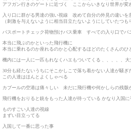
アフガン行きのゲートに近づく ここからいきなり世界が変
入り口に群がる男達の強い視線 改めて自分の外見の違いを
（刺激を与えないように相当目立たないようにしていたつも
パスポートチェック荷物預けバス乗車 すべての入り口でパ
本当に飛ぶのかといった飛行機に
本当に乗れるのか座れるのかと心配するほどのたくさんのひ
機内には一人に一匹もれなくハエもついてくる 、、、、、大
30分も経たないうちにそこかしこで落ち着かない人達が騒ぎ
この人達はほんとよくしゃべる
カブールの空港は痛々しい 未だに飛行機や何かしらの残骸
飛行機をおりると銃をもった人達が待っている かなり入国に
ものすごい人達の視線
まずい目立ってる
入国して一番に思った事