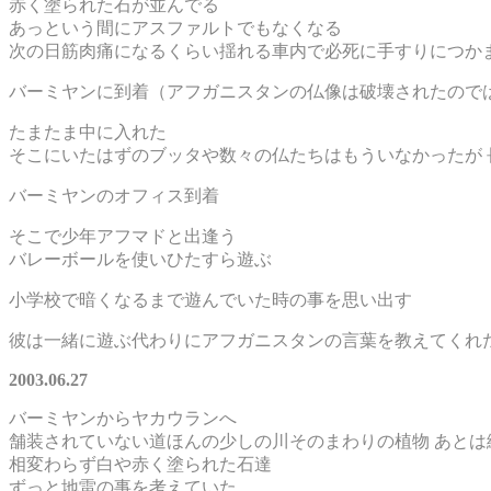
赤く塗られた石が並んでる
あっという間にアスファルトでもなくなる
次の日筋肉痛になるくらい揺れる車内で必死に手すりにつか
バーミヤンに到着（アフガニスタンの仏像は破壊されたので
たまたま中に入れた
そこにいたはずのブッタや数々の仏たちはもういなかったが
バーミヤンのオフィス到着
そこで少年アフマドと出逢う
バレーボールを使いひたすら遊ぶ
小学校で暗くなるまで遊んでいた時の事を思い出す
彼は一緒に遊ぶ代わりにアフガニスタンの言葉を教えてくれ
2003.06.27
バーミヤンからヤカウランへ
舗装されていない道ほんの少しの川そのまわりの植物 あとは
相変わらず白や赤く塗られた石達
ずっと地雷の事を考えていた