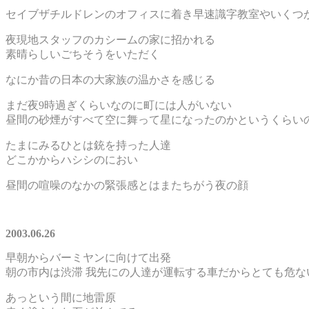
セイブザチルドレンのオフィスに着き早速識字教室やいくつ
夜現地スタッフのカシームの家に招かれる
素晴らしいごちそうをいただく
なにか昔の日本の大家族の温かさを感じる
まだ夜9時過ぎくらいなのに町には人がいない
昼間の砂煙がすべて空に舞って星になったのかというくらい
たまにみるひとは銃を持った人達
どこかからハシシのにおい
昼間の喧噪のなかの緊張感とはまたちがう夜の顔
2003.06.26
早朝からバーミヤンに向けて出発
朝の市内は渋滞 我先にの人達が運転する車だからとても危な
あっという間に地雷原