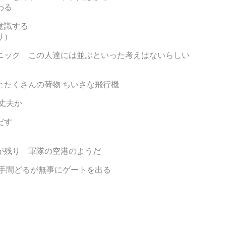
わる
意識する
り）
ニック この人達には並ぶといった考えはないらしい
とたくさんの荷物 ちいさな飛行機
丈夫か
だす
が残り 軍隊の空港のようだ
手間どるが無事にゲートを出る