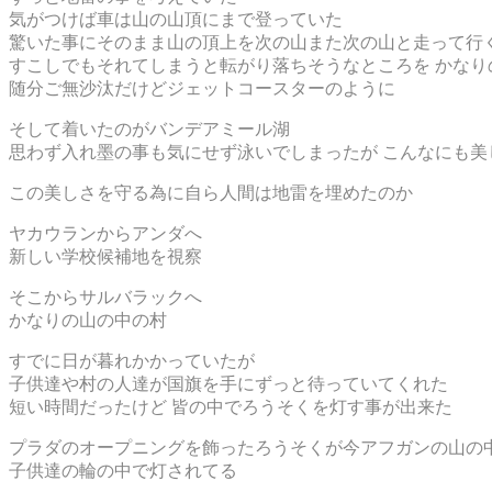
気がつけば車は山の山頂にまで登っていた
驚いた事にそのまま山の頂上を次の山また次の山と走って行く
すこしでもそれてしまうと転がり落ちそうなところを かなり
随分ご無沙汰だけどジェットコースターのように
そして着いたのがバンデアミール湖
思わず入れ墨の事も気にせず泳いでしまったが こんなにも美
この美しさを守る為に自ら人間は地雷を埋めたのか
ヤカウランからアンダへ
新しい学校候補地を視察
そこからサルバラックへ
かなりの山の中の村
すでに日が暮れかかっていたが
子供達や村の人達が国旗を手にずっと待っていてくれた
短い時間だったけど 皆の中でろうそくを灯す事が出来た
プラダのオープニングを飾ったろうそくが今アフガンの山の
子供達の輪の中で灯されてる