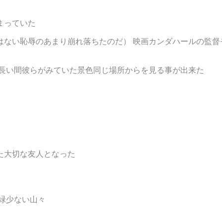
まっていた
はない恥辱のあまり崩れ落ちたのだ） 映画カンダハールの監督
 長い間彼らがみていた景色同じ場所からを見る事が出来た
た大切な友人となった
緑少ない山々