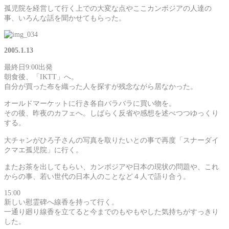
孤児院を経営して行く上での大変な点やここカンボジアの人達の
事、いろんな話を聞かせてもらった。
2005.1.13
最終日9:00出発
朝食後、「IKTT」へ。
自分が買った布を織った人を探すが残念ながら居なかった。
オールドマーケットに行き各自バラバラに買い物を。
その後、昨夜のカフェへ。しばらく反省や感想を述べつつゆっくり
する。
大チャンがひろ子さんの写真を取りたいとの事で再度「スナーダイ
クマエ孤児院」に行く。
またお茶を出してもらい、カンボジアや日本の現状の問題や、これ
からの事、若い世代の日本人のことなど４人で語り合う。
15:00
新しい慰霊碑へ線香を持って行く。
一通り廻り線香を立てると今までのもやもやした気持ちがすっきり
した。