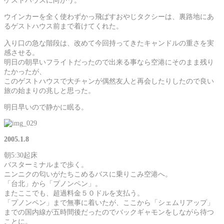
ウインカーを全く使わずかっ飛ばすおやじタクシーは、裏路地にあ
るゲストハウス前まで着けてくれた。
入り口の急な階段は、改めて今回持ってきたキャンドルの重さを実
感させる。
明日の朝早いフライトだったので出来る事なら空港にそのまま残り
たかったが、
このゲストハウスで大チャンが偶然友人と再会したりしたので良い
旅の始まりの兆しと思った。
明日早いので静かに眠る。
2005.1.8
朝5:30起床
バスターミナルまで歩く。
ニンニクの匂いがたちこめるバスに乗りこみ空港へ。
「台北」から「プノンペン」。
またここでも、超過料金５０ドルを支払う。
「プノンペン」まで無事に着いたが、ここから「シェムリアップ」
までの国内線が五時間後だったのでバックギャモンをしながら待つ
ことに。