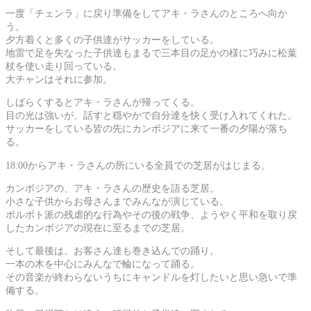
一度「チェンラ」に戻り準備をしてアキ・ラさんのところへ向か
う。
夕方着くと多くの子供達がサッカーをしている。
地雷で足を失なった子供達もまるで三本目の足かの様に巧みに松葉
杖を使い走り回っている。
大チャンはそれに参加。
しばらくするとアキ・ラさんが帰ってくる。
目の光は強いが、話すと穏やかで自分達を快く受け入れてくれた。
サッカーをしている皆の先にカンボジアに来て一番の夕陽が落ち
る。
18:00からアキ・ラさんの所にいる全員での芝居がはじまる。
カンボジアの、アキ・ラさんの歴史を語る芝居。
小さな子供からお母さんまでみんなが演じている。
ポルポト派の残虐的な行為やその後の戦争、ようやく平和を取り戻
したカンボジアの現在に至るまでの芝居。
そして最後は、お客さん達も巻き込んでの踊り。
一本の木を中心にみんなで輪になって踊る。
その音楽が終わらないうちにキャンドルを灯したいと思い急いで準
備する。