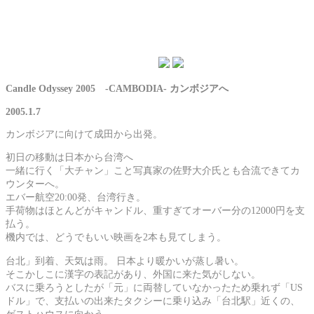
Candle Odyssey 2005 -CAMBODIA- カンボジアへ
2005.1.7
カンボジアに向けて成田から出発。
初日の移動は日本から台湾へ
一緒に行く「大チャン」こと写真家の佐野大介氏とも合流できてカ
ウンターへ。
エバー航空20:00発、台湾行き。
手荷物はほとんどがキャンドル、重すぎてオーバー分の12000円を支
払う。
機内では、どうでもいい映画を2本も見てしまう。
台北」到着、天気は雨。 日本より暖かいが蒸し暑い。
そこかしこに漢字の表記があり、外国に来た気がしない。
バスに乗ろうとしたが「元」に両替していなかったため乗れず「US
ドル」で、支払いの出来たタクシーに乗り込み「台北駅」近くの、
ゲストハウスに向かう。