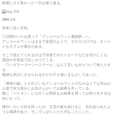
部屋に入り長かった一日を振り返る。
2005.1.9
非常に良い天気。
三日間のパスを買って「アンコールワット遺跡群」へ。
アンコールワットはまるで皇居のようで、その入り口では、オシャ
レなカフェや屋台がある。
そこで迎えてくれるのは子供達でポストカードなどを売りにくる。
英語や日本語で話しかけてくる。
「ワンダラーゴーツースクール」なんて言いながらついて来たりす
る。
複雑な気分にさせられるがどの子も強いまなざしであった。
「神様の城」とされているアンコールワットのなかはとても沢山の
人達で何カ所かにお坊さんがいてお線香を売っている。
後に「バイヨン」にも行くが四回もお線香を買ってお祈りをするは
めになった。
随分いろいろ歩き回ったが、王宮の庭を抜けると、忘れ去られたよ
うな遺跡があり、そこでしばらくたたずむことにした。