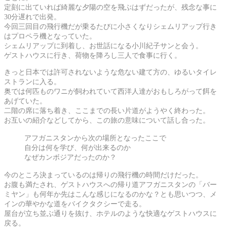
定刻に出ていれば綺麗な夕陽の空を飛ぶはずだったが、残念な事に
30分遅れで出発。
今回三回目の飛行機だが乗るたびに小さくなりシェムリアップ行き
はプロペラ機となっていた。
シェムリアップに到着し、お世話になる小川紀子サンと会う。
ゲストハウスに行き、荷物を降ろし三人で食事に行く。
きっと日本では許可されないような危ない建て方の、ゆるいタイレ
ストランに入る。
奥では何匹ものワニが飼われていて西洋人達がおもしろがって餌を
あげていた。
二階の席に落ち着き、ここまでの長い片道がようやく終わった。
お互いの紹介などしてから、この旅の意味について話し合った。
アフガニスタンから次の場所となったここで
自分は何を学び、何が出来るのか
なぜカンボジアだったのか？
今のところ決まっているのは帰りの飛行機の時間だけだった。
お腹も満たされ、ゲストハウスへの帰り道アフガニスタンの「バー
ミヤン」も何年か先はこんな感じになるのかな？とも思いつつ、メ
インの華やかな道をバイクタクシーで走る。
屋台が立ち並ぶ通りを抜け、ホテルのような快適なゲストハウスに
戻る。