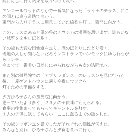
院に灯しに行く約束を取り付けて次へ。
アンコールワットのなかで一番気になった「ライ王のテラス」にこ
の間とは違う道路で向かう。
東門から入りテラスに用意していた線香を灯し、西門に向かう。
このテラスに来ると風の谷のナウシカの漫画を思い出す。誰もいな
い城壁を２キロほど歩く。
その後も大変な田舎道を走り、湖のほとりにたどり着く。
現地の人しか知らないだろうレストランでハンモックにゆられなが
らランチ。
今までで一番暑い日差しにやられながらも次の訪問地へ。
また別の孤児院での「アプサラダンス」のレッスンを見に行った
後、一度ゲストハウスに戻り今夜ロウソクを
灯すための準備をする。
夕方ひろ子さんの孤児院に向かう。
思っていたより多く、２３人の子供達に迎えられる。
食事の後集まってもらってキャンドルを灯す。
１人の子供に訳してもらい、ここに至るまでの話をした。
その後シャボン玉を皆でしたがそれぞれの個性が伺えた。
みんなと別れ、ひろ子さんと夕食を食べに行く。