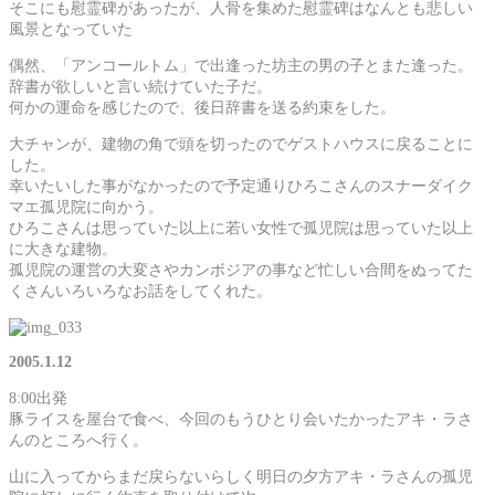
そこにも慰霊碑があったが、人骨を集めた慰霊碑はなんとも悲しい
風景となっていた
偶然、「アンコールトム」で出逢った坊主の男の子とまた逢った。
辞書が欲しいと言い続けていた子だ。
何かの運命を感じたので、後日辞書を送る約束をした。
大チャンが、建物の角で頭を切ったのでゲストハウスに戻ることに
した。
幸いたいした事がなかったので予定通りひろこさんのスナーダイク
マエ孤児院に向かう。
ひろこさんは思っていた以上に若い女性で孤児院は思っていた以上
に大きな建物。
孤児院の運営の大変さやカンボジアの事など忙しい合間をぬってた
くさんいろいろなお話をしてくれた。
2005.1.12
8:00出発
豚ライスを屋台で食べ、今回のもうひとり会いたかったアキ・ラさ
んのところへ行く。
山に入ってからまだ戻らないらしく明日の夕方アキ・ラさんの孤児