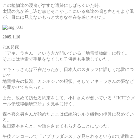
この植物達の浸食がすすむ遺跡にしばらくいた時、
太陽の光が差し込む森とそこかしこにいる鳥達の鳴き声とそよぐ風
が、目には見えないもっと大きな存在を感じさせた。
2005.1.10
7:30起床
「アキ、ラさん」という方が開いている「地雷博物館」に行く。
そこには地雷で手足をなくした子供達も生活していた。
アキ・ラさんは不在だったが、日本人のスタッフに詳しく地雷につ
いて
地雷撤去の状況、カンボジアの現状、そしてアキ・ラさんの夢など
を聞かせてもらった。
また、改めて訪ねる約束をして、小川さんが働いている「IKTTクメ
ール伝統織物研究所」を見学に行く。
森本喜久男さんが始めたここは伝統的シルク織物の復興に努めてい
る。
後日森本さんと、お話をさせてもらえることになった。
午後アンコールで「アプサラダンス」が見られるというので遺跡に