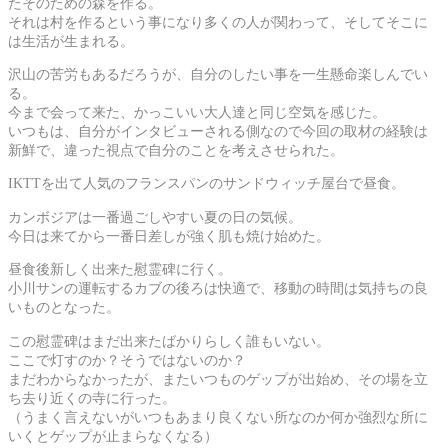
たそのための森を作る。
それは村を作るという事になり多くの人が関わって、そしてそこに
は生活が生まれる。
沢山の苦労もあるだろうが、自分のしたい事を一生懸命楽しんでい
る。
今まで会って来た、かっこいい大人達と同じ空気を感じた。
いつもは、自分がインタビューされる側なので今回の取材の経験は
新鮮で、違った視点で自分のことを考えさせられた。
IKTTを出て人気のフランスパンのサンドウィッチ屋台で昼食。
カンボジアは一番過ごしやすい夏の日の気候。
今日は来てから一番日差しが強く肌も焼け始めた。
昼食後新しく出来た慰霊碑に行く。
小川サンの運転するカブの後ろは快適で、移動の時間は気持ちの良
いものとなった。
この慰霊碑はまだ出来たばかりらしく誰もいない。
ここで灯すのか？そうではないのか？
まだわからなかったが、またいつものゲップが出始め、その場を立
ち去り近くの寺に行った。
（うまく言えないがいつもあまり良くない所なのか何か強烈な所に
いくとゲップが止まらなくなる）