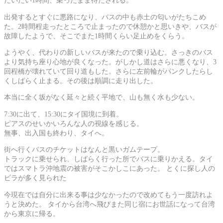
だいたい1時間、乗ったまま待たされる。
出発するとすぐに悪路になり、バスの中も赤土の匂いがたちこめ
た。2時間程走ったところで止まったので休憩かと思いきや、バスが
故障したようで、そこでまた1時間くらい足止めをくらう。
ようやく、代わりの新しいバスが来たので乗り込む。さっきのバス
より気持ち座り心地が良くなった。がしかし道はさらに悪くなり、3
回程橋が壊れていて回り道もした。さらに左前輪がパンクしたらし
くしばらく止まる。その後は順調に走り出した。
本当に全く坂がなく延々と続く平地で、山も無く水も少ない。
7:30に出て、15:30にタイ国境に到着。
ピアスのせいかいろんな人の視線を感じる。
無事、出入国も終わり、タイへ。
街へ行くバスのチケットはなんと黒いガムテープ。
トラックに乗せられ、しばらく行った所でバスに乗りかえる。タイ
ではスマトラ沖地震の被害がそこかしこにあった。 とくに探し人の
ビラが多く見られた
今現在では自分に出来る事は少なかったので改めてもう一度訪れよ
うと決めた。 タイから台湾へ飛びまた同じ宿にお世話になって台湾
から東京に帰る。