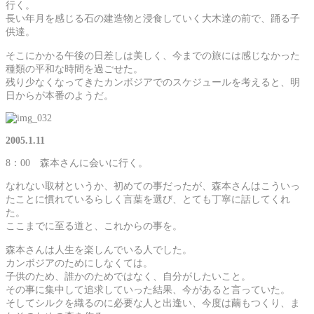
行く。
長い年月を感じる石の建造物と浸食していく大木達の前で、踊る子
供達。
そこにかかる午後の日差しは美しく、今までの旅には感じなかった
種類の平和な時間を過ごせた。
残り少なくなってきたカンボジアでのスケジュールを考えると、明
日からが本番のようだ。
2005.1.11
8：00 森本さんに会いに行く。
なれない取材というか、初めての事だったが、森本さんはこういっ
たことに慣れているらしく言葉を選び、とても丁寧に話してくれ
た。
ここまでに至る道と、これからの事を。
森本さんは人生を楽しんでいる人でした。
カンボジアのためにしなくては。
子供のため、誰かのためではなく、自分がしたいこと。
その事に集中して追求していった結果、今があると言っていた。
そしてシルクを織るのに必要な人と出逢い、今度は繭もつくり、ま