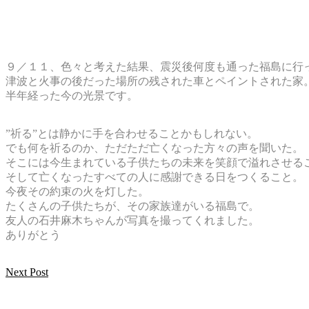
９／１１、色々と考えた結果、震災後何度も通った福島に行
津波と火事の後だった場所の残された車とペイントされた家
半年経った今の光景です。
”祈る”とは静かに手を合わせることかもしれない。
でも何を祈るのか、ただただ亡くなった方々の声を聞いた。
そこには今生まれている子供たちの未来を笑顔で溢れさせる
そして亡くなったすべての人に感謝できる日をつくること。
今夜その約束の火を灯した。
たくさんの子供たちが、その家族達がいる福島で。
友人の石井麻木ちゃんが写真を撮ってくれました。
ありがとう
Next Post