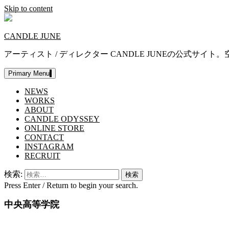
Skip to content
CANDLE JUNE
アーティスト / ディレクター CANDLE JUNEの公
Primary Menu
NEWS
WORKS
ABOUT
CANDLE ODYSSEY
ONLINE STORE
CONTACT
INSTAGRAM
RECRUIT
検索:
Press Enter / Return to begin your search.
中央高等学院