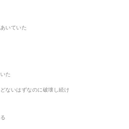
があいていた
続いた
などないはずなのに破壊し続け
ける