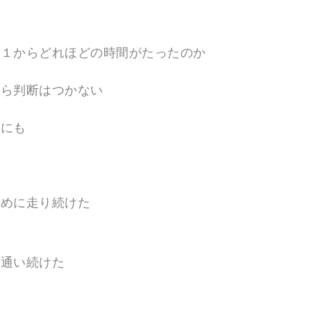
１１からどれほどの時間がたったのか
すら判断はつかない
めにも
ために走り続けた
も通い続けた