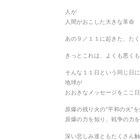
て
い
人が
ま
す
人間がおこした大きな革命
。
あの９／１１に起きた、た
きっとこれは、よくも悪く
そんな１１日という同じ日
地球が
おおきなメッセージをここ
原爆の残り火の”平和の火”を
原爆の力を知り、戦争の力
深い悲しみ達ともたくさん