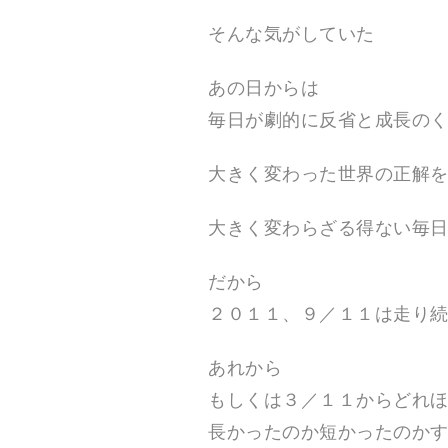
ル
ナ
そんな気がしていた
イ
ト
制
あの日からは
作
の
毎日が劇的に反省と成長の
他
、
平
大きく変わった世界の正解
和
活
動
、
大きく変わらざる得ない毎
被
災
地
だから
支
援
２０１１、９／１１は走り
、
防
災
あれから
活
動
もしくは３／１１からどれ
を
行
長かったのか短かったのか
っ