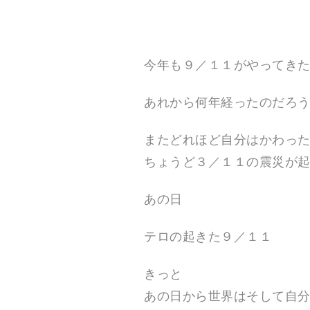
N
の
公
式
E
サ
イ
今年も９／１１がやってき
ト
。
空
間
あれから何年経ったのだろ
演
出
、
またどれほど自分はかわっ
フ
ェ
ちょうど３／１１の震災が
ス
テ
ィ
あの日
バ
ル
制
テロの起きた９／１１
作
、
キ
きっと
ャ
ン
あの日から世界はそして自
ド