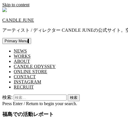
Skip to content
CANDLE JUNE
アーティスト / ディレクター CANDLE JUNEの公
Primary Menu
NEWS
WORKS
ABOUT
CANDLE ODYSSEY
ONLINE STORE
CONTACT
INSTAGRAM
RECRUIT
検索:
Press Enter / Return to begin your search.
福島での活動レポート