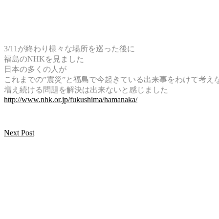
3/11が終わり様々な場所を巡った後に
福島のNHKを見ました
日本の多くの人が
これまでの”震災”と福島で今起きている出来事をわけて考え
増え続ける問題を解決は出来ないと感じました
http://www.nhk.or.jp/fukushima/hamanaka/
Next Post