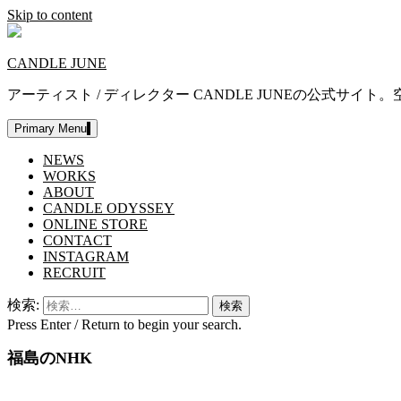
Skip to content
CANDLE JUNE
アーティスト / ディレクター CANDLE JUNEの公
Primary Menu
NEWS
WORKS
ABOUT
CANDLE ODYSSEY
ONLINE STORE
CONTACT
INSTAGRAM
RECRUIT
検索:
Press Enter / Return to begin your search.
福島のNHK