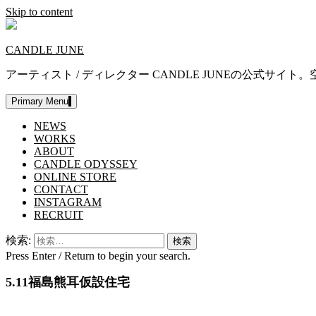
Skip to content
CANDLE JUNE
アーティスト / ディレクター CANDLE JUNEの公
Primary Menu
NEWS
WORKS
ABOUT
CANDLE ODYSSEY
ONLINE STORE
CONTACT
INSTAGRAM
RECRUIT
検索:
Press Enter / Return to begin your search.
5.11福島熊耳仮設住宅