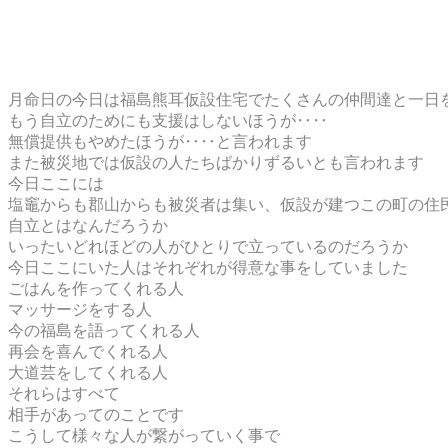
月命日の今日は福島熊耳仮設住宅でたくさんの仲間達と一日
もう自立のためにも支援はしないほうが‥‥
無償提供もやめたほうが‥‥と言われます
また被災地では仮設の人たちばかりずるいとも言われます
今日ここには
塩竈からも郡山からも被災者は集い、仮設が建つこの町の住
自立とはなんだろうか
いったいどれほどの人がひとりで立っているのだろうか
今日ここにいた人はそれぞれが得意な事をしていました
ごはんを作ってくれる人
マッサージをする人
今の福島を語ってくれる人
再会を喜んでくれる人
大道芸をしてくれる人
それらはすべて
相手があってのことです
こうして様々な人が繋がっていく事で