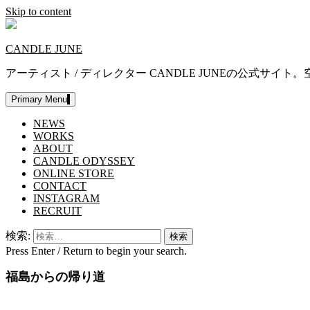
Skip to content
CANDLE JUNE
アーティスト / ディレクター CANDLE JUNEの公
Primary Menu
NEWS
WORKS
ABOUT
CANDLE ODYSSEY
ONLINE STORE
CONTACT
INSTAGRAM
RECRUIT
検索:
Press Enter / Return to begin your search.
福島からの帰り道