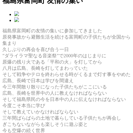
福島県富岡町 友情の集い
福島県富岡町の友情の集いに参加してきました
原発事故から避難生活を続ける富岡町の子供たちが全国から
集まり
久しぶりの再会を喜び合う一日
”ダライラマ聖なる音楽祭”で2000年のはじまりに
原爆の残り火である「平和の火」を灯してから
八月は広島、長崎を灯してまわっていた
そして戦争やテロを終わらせる時がくるまで灯す事をやめた
広島、長崎で日本は学びを間違え
今三年間散り散りになった子供たちがここにいる
広島、長崎を世界中の人に教えなければならない
そして福島県民の今を日本中の人に伝えなければならない
今度こそ本当に学び
そして教えていかなければならない
三年間ばらばらの土地で暮らしている子供たちが再会し
ぎこちないながらも楽しそうに遊ぶ姿と
今も空爆の続く世界