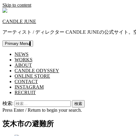
Skip to content
CANDLE JUNE
アーティスト / ディレクター CANDLE JUNEの公
Primary Menu
NEWS
WORKS
ABOUT
CANDLE ODYSSEY
ONLINE STORE
CONTACT
INSTAGRAM
RECRUIT
検索:
Press Enter / Return to begin your search.
茨木市の避難所