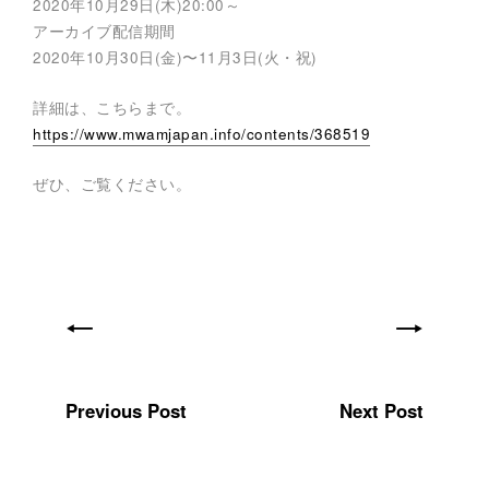
2020年10月29日(木)20:00～
作
の
アーカイブ配信期間
他
2020年10月30日(金)〜11月3日(火・祝)
、
平
和
詳細は、こちらまで。
活
動
https://www.mwamjapan.info/contents/368519
、
被
ぜひ、ご覧ください。
災
地
支
援
、
防
災
活
動
を
行
っ
て
Previous Post
Next Post
い
ま
す
。