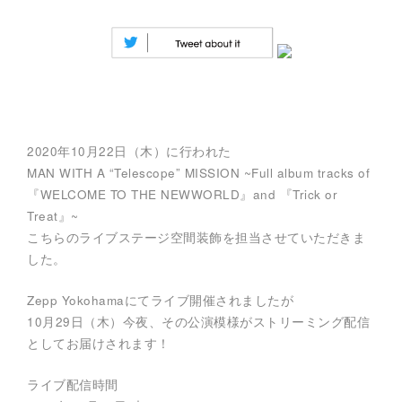
E
サ
イ
ト
。
空
間
演
出
、
フ
2020年10月22日（木）に行われた
ェ
ス
MAN WITH A “Telescope” MISSION ~Full album tracks of
テ
『WELCOME TO THE NEWWORLD』and 『Trick or
ィ
バ
Treat』~
ル
こちらのライブステージ空間装飾を担当させていただきま
制
作
した。
、
キ
ャ
Zepp Yokohamaにてライブ開催されましたが
ン
10月29日（木）今夜、その公演模様がストリーミング配信
ド
ル
としてお届けされます！
ナ
イ
ト
ライブ配信時間
制