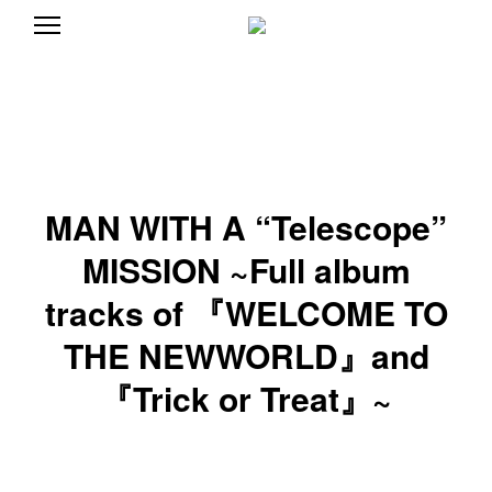
S
k
ア
C
i
ー
p
テ
A
ィ
t
ス
o
ト
N
c
/
デ
o
ィ
n
D
レ
MAN WITH A “Telescope”
t
ク
タ
e
L
ー
MISSION ~Full album
n
C
t
A
E
tracks of 『WELCOME TO
N
D
THE NEWWORLD』and
J
L
E
J
『Trick or Treat』~
U
U
N
E
N
の
公
式