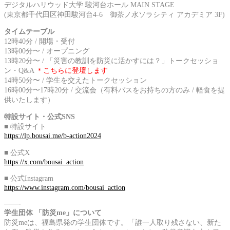
デジタルハリウッド大学 駿河台ホール MAIN STAGE
(東京都千代田区神田駿河台4-6 御茶ノ水ソラシティ アカデミア 3F)
タイムテーブル
12時40分 / 開場・受付
13時00分〜 / オープニング
13時20分〜 / 「災害の教訓を防災に活かすには？」トークセッショ
ン・Q&A
＊こちらに登壇します
14時50分〜 / 学生を交えたトークセッション
16時00分〜17時20分 / 交流会（有料パスをお持ちの方のみ / 軽食を提
供いたします）
特設サイト・公式SNS
■ 特設サイト
https://lp.bousai.me/b-action2024
■ 公式X
https://x.com/bousai_action
■ 公式Instagram
https://www.instagram.com/bousai_action
——-
学生団体 「防災me」について
防災meは、福島県発の学生団体です。「誰一人取り残さない、新た