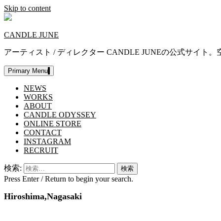
Skip to content
CANDLE JUNE
アーティスト / ディレクター CANDLE JUNEの公
Primary Menu
NEWS
WORKS
ABOUT
CANDLE ODYSSEY
ONLINE STORE
CONTACT
INSTAGRAM
RECRUIT
検索:
Press Enter / Return to begin your search.
Hiroshima,Nagasaki