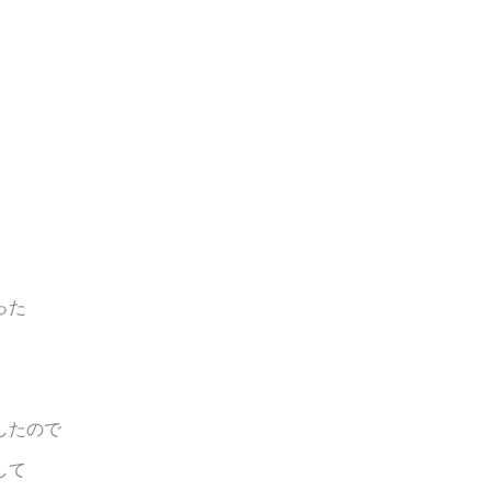
った
したので
して