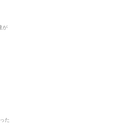
達が
った