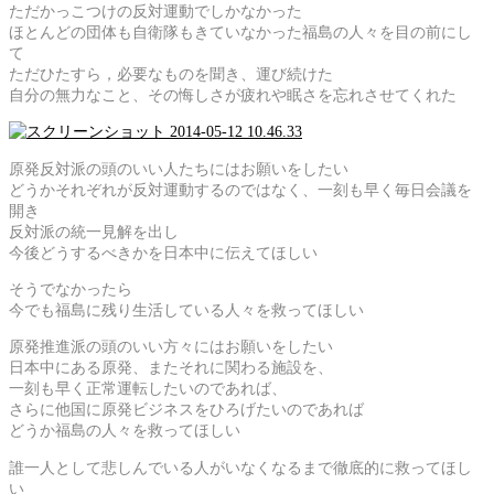
ただかっこつけの反対運動でしかなかった
ほとんどの団体も自衛隊もきていなかった福島の人々を目の前にし
て
ただひたすら，必要なものを聞き、運び続けた
自分の無力なこと、その悔しさが疲れや眠さを忘れさせてくれた
原発反対派の頭のいい人たちにはお願いをしたい
どうかそれぞれが反対運動するのではなく、一刻も早く毎日会議を
開き
反対派の統一見解を出し
今後どうするべきかを日本中に伝えてほしい
そうでなかったら
今でも福島に残り生活している人々を救ってほしい
原発推進派の頭のいい方々にはお願いをしたい
日本中にある原発、またそれに関わる施設を、
一刻も早く正常運転したいのであれば、
さらに他国に原発ビジネスをひろげたいのであれば
どうか福島の人々を救ってほしい
誰一人として悲しんでいる人がいなくなるまで徹底的に救ってほし
い