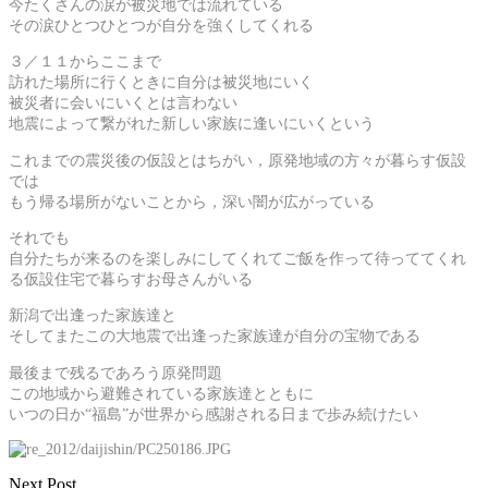
今たくさんの涙が被災地では流れている
その涙ひとつひとつが自分を強くしてくれる
３／１１からここまで
訪れた場所に行くときに自分は被災地にいく
被災者に会いにいくとは言わない
地震によって繋がれた新しい家族に逢いにいくという
これまでの震災後の仮設とはちがい，原発地域の方々が暮らす仮設
では
もう帰る場所がないことから，深い闇が広がっている
それでも
自分たちが来るのを楽しみにしてくれてご飯を作って待っててくれ
る仮設住宅で暮らすお母さんがいる
新潟で出逢った家族達と
そしてまたこの大地震で出逢った家族達が自分の宝物である
最後まで残るであろう原発問題
この地域から避難されている家族達とともに
いつの日か“福島”が世界から感謝される日まで歩み続けたい
Next Post