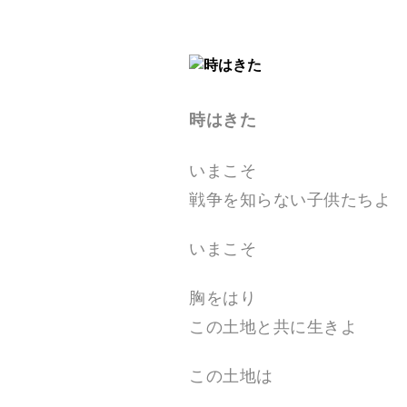
N
の
公
式
E
サ
イ
ト
。
時はきた
空
間
演
出
いまこそ
、
戦争を知らない子供たちよ
フ
ェ
ス
テ
いまこそ
ィ
バ
ル
胸をはり
制
作
この土地と共に生きよ
、
キ
ャ
この土地は
ン
ド