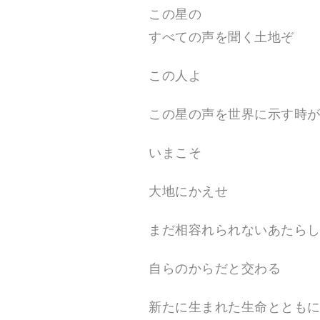
ル
この星の
ナ
イ
すべての声を聞く土地ぞ
ト
制
作
この人よ
の
他
、
この星の声を世界に示す時
平
和
活
いまこそ
動
、
被
災
大地にかえせ
地
支
援
まだ相容れられないあたら
、
防
災
自らのからだと交わる
活
動
を
新たに生まれた生命ととも
行
っ