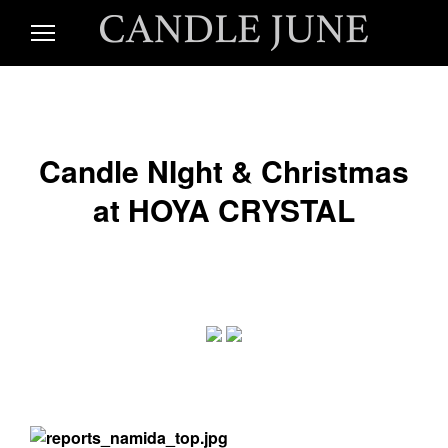
S
k
i
C
ア
p
ー
t
テ
A
ィ
o
ス
c
ト
N
o
Candle NIght & Christmas
/
デ
n
ィ
D
at HOYA CRYSTAL
t
レ
e
ク
タ
n
L
ー
t
C
A
E
N
D
J
L
E
J
U
U
N
E
N
の
公