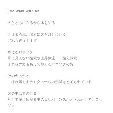
式
E
サ
Fire Walk With Me
イ
ト
。
火とともに在るから水を知る
空
間
演
ナミダ流れた場所に火を灯しにいく
出
、
どれも違うナミダ
フ
ェ
ス
燃えるロウソク
テ
目に見えない酸素や上昇気流、二酸化炭素
ィ
バ
それらの力もあって燃えるロウソクの炎
ル
制
作
その火の形と
、
こぼれ落ちるナミダの一粒の形状はとても似ている
キ
ャ
ン
火の中は無の世界
ド
そして燃え広がる事のないバランスがとられた世界。ロウ
ル
ナ
ソク
イ
ト